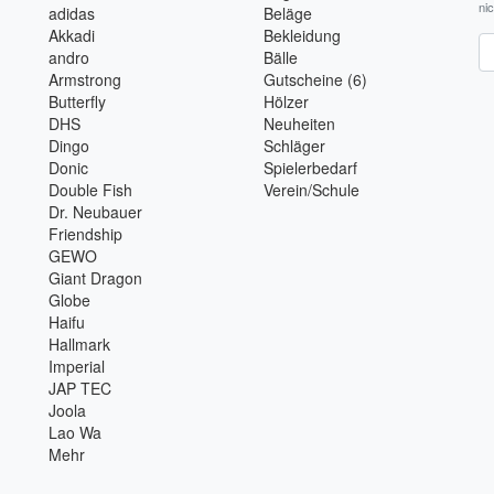
ni
adidas
Beläge
Akkadi
Bekleidung
Ne
andro
Bälle
Armstrong
Gutscheine (6)
Butterfly
Hölzer
DHS
Neuheiten
Dingo
Schläger
Donic
Spielerbedarf
Double Fish
Verein/Schule
Dr. Neubauer
Friendship
GEWO
Giant Dragon
Globe
Haifu
Hallmark
Imperial
JAP TEC
Joola
Lao Wa
Mehr