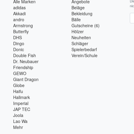
Alle Marken
Angebote
Di
ni
adidas
Beläge
Akkadi
Bekleidung
Ne
andro
Bälle
Armstrong
Gutscheine (6)
Butterfly
Hölzer
DHS
Neuheiten
Dingo
Schläger
Donic
Spielerbedarf
Double Fish
Verein/Schule
Dr. Neubauer
Friendship
GEWO
Giant Dragon
Globe
Haifu
Hallmark
Imperial
JAP TEC
Joola
Lao Wa
Mehr