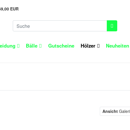
69,00 EUR
leidung
Bälle
Gutscheine
Hölzer
Neuheite
Ansicht
Galer