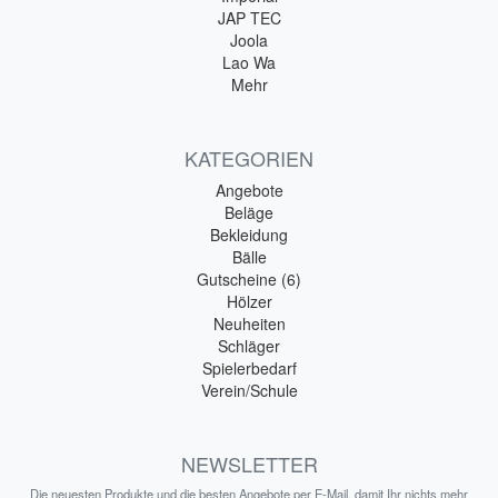
JAP TEC
Joola
Lao Wa
Mehr
KATEGORIEN
Angebote
Beläge
Bekleidung
Bälle
Gutscheine (6)
Hölzer
Neuheiten
Schläger
Spielerbedarf
Verein/Schule
NEWSLETTER
Die neuesten Produkte und die besten Angebote per E-Mail, damit Ihr nichts mehr