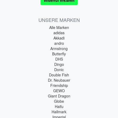
Widerruf erklären
UNSERE MARKEN
Alle Marken
adidas
Akkadi
andro
Armstrong
Butterfly
DHS
Dingo
Donic
Double Fish
Dr. Neubauer
Friendship
GEWO
Giant Dragon
Globe
Haifu
Hallmark
Imperial