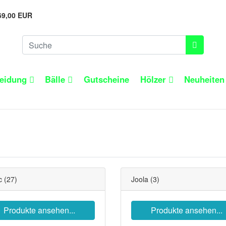
69,00 EUR
leidung
Bälle
Gutscheine
Hölzer
Neuheite
c
(27)
Joola
(3)
Produkte ansehen...
Produkte ansehen...