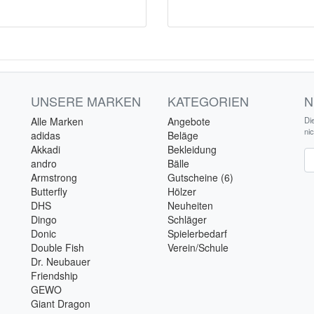
UNSERE MARKEN
KATEGORIEN
N
Alle Marken
Angebote
Di
ni
adidas
Beläge
Akkadi
Bekleidung
Ne
andro
Bälle
Armstrong
Gutscheine (6)
Butterfly
Hölzer
DHS
Neuheiten
Dingo
Schläger
Donic
Spielerbedarf
Double Fish
Verein/Schule
Dr. Neubauer
Friendship
GEWO
Giant Dragon