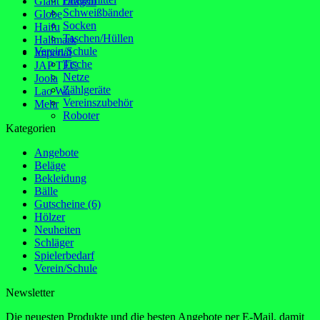
Giant Dragon
Schweißbänder
Globe
Socken
Haifu
Taschen/Hüllen
Hallmark
Verein/Schule
Imperial
Tische
JAP TEC
Netze
Joola
Zählgeräte
Lao Wa
Vereinszubehör
Mehr
Roboter
Kategorien
Angebote
Beläge
Bekleidung
Bälle
Gutscheine (6)
Hölzer
Neuheiten
Schläger
Spielerbedarf
Verein/Schule
Newsletter
Die neuesten Produkte und die besten Angebote per E-Mail, damit