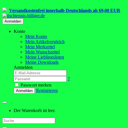
Versandkostenfrei innerhalb Deutschlands ab 69,00 EUR
Anmelden
Konto
Mein Konto
Mein Artikelvergleich
Mein Merkzettel
Mein Wunschzettel
Meine Lieblingslisten
Meine Downloads
Anmelden
?
Passwort merken
Registrieren
Anmelden
Der Warenkorb ist leer.