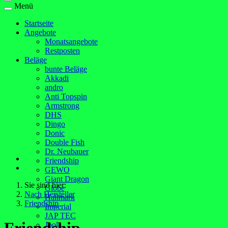
Menü
Startseite
Angebote
Monatsangebote
Restposten
Beläge
bunte Beläge
Akkadi
andro
Anti Topspin
Armstrong
DHS
Dingo
Donic
Double Fish
Dr. Neubauer
Friendship
GEWO
Giant Dragon
Sie sind hier:
Globe
Nach Hersteller
Hallmark
Friendship
Imperial
JAP TEC
Joola