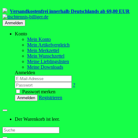
Versandkostenfrei innerhalb Deutschlands ab 69,00 EUR
Anmelden
Konto
Mein Konto
Mein Artikelvergleich
Mein Merkzettel
Mein Wunschzettel
Meine Lieblingslisten
Meine Downloads
Anmelden
?
Passwort merken
Registrieren
Anmelden
Der Warenkorb ist leer.