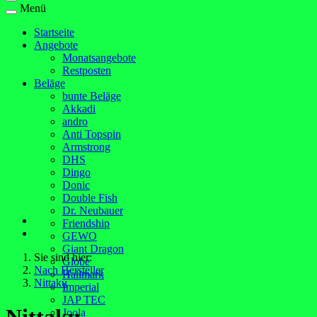
Menü
Startseite
Angebote
Monatsangebote
Restposten
Beläge
bunte Beläge
Akkadi
andro
Anti Topspin
Armstrong
DHS
Dingo
Donic
Double Fish
Dr. Neubauer
Friendship
GEWO
Giant Dragon
Sie sind hier:
Globe
Nach Hersteller
Hallmark
Nittaku
Imperial
JAP TEC
Joola