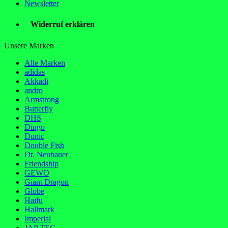
Newsletter
Widerruf erklären
Unsere Marken
Alle Marken
adidas
Akkadi
andro
Armstrong
Butterfly
DHS
Dingo
Donic
Double Fish
Dr. Neubauer
Friendship
GEWO
Giant Dragon
Globe
Haifu
Hallmark
Imperial
JAP TEC